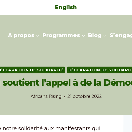
English
A propos
Programmes
Blog
S’enga
ÉCLARATION DE SOLIDARITÉ
DÉCLARATION DE SOLIDARI
g soutient l’appel à de la Démo
Africans Rising
21 octobre 2022
e notre solidarité aux manifestants qui