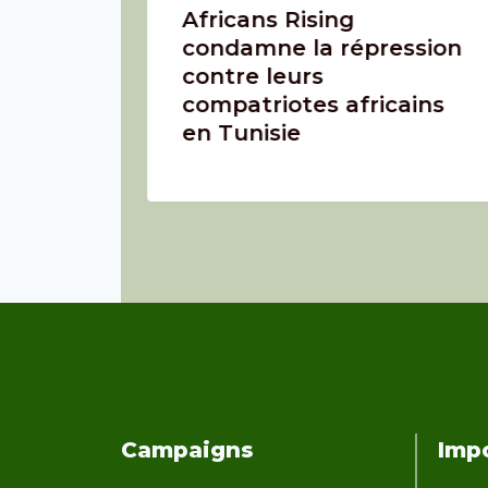
elle à
Africans Rising
iques,
condamne la répression
s au
contre leurs
compatriotes africains
en Tunisie
Campaigns
Impo