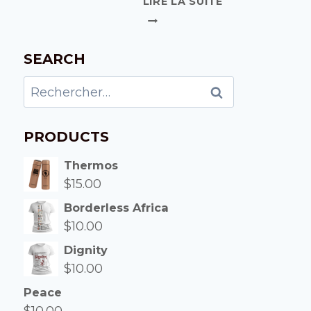
LIRE LA SUITE
SEARCH
PRODUCTS
Thermos
$
15.00
Borderless Africa
$
10.00
Dignity
$
10.00
Peace
$
10.00