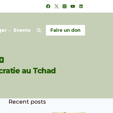
ger
Events
Faire un don
TÉ
cratie au Tchad
Recent posts